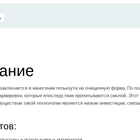
ание
 заключается в нанесении гелькоута на очищенную форму. По п
армировки, которые впоследствии пропитываются смолой. Этот
муществом такой технологии являются низкие инвестиции, связ
тов:
структуры и используемых материалов,