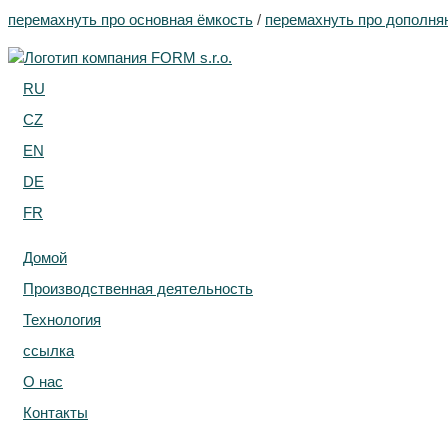
перемахнуть про основная ёмкость
/
перемахнуть про дополня
RU
CZ
EN
DE
FR
Домой
Производственная деятельность
Технология
ссылка
О нас
Контакты