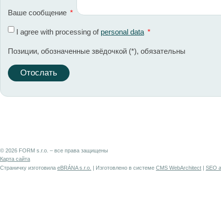
Ваше сообщение
*
I agree with processing of
personal data
*
Позиции, обозначенные звёдочкой (
*
), обязательны
© 2026 FORM s.r.o. – все права защищены
Карта сайта
Страничку изготовила
eBRÁNA s.r.o.
| Изготовлено в системе
CMS WebArchitect
|
SEO a