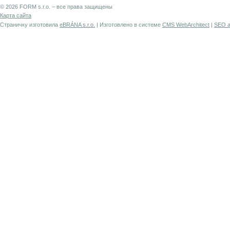
© 2026 FORM s.r.o. – все права защищены
Карта сайта
Страничку изготовила
eBRÁNA s.r.o.
| Изготовлено в системе
CMS WebArchitect
|
SEO a