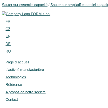
Sauter sur essentiel capacité
/
Sauter sur ampliatif essentiel capaci
FR
CZ
EN
DE
RU
Page d´accueil
L'activité manufacturière
Technologies
Référence
A propos de notre société
Contact