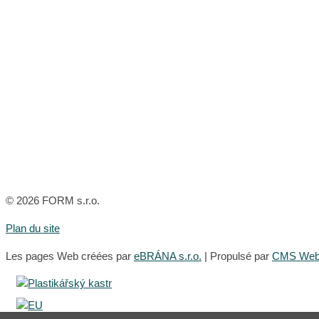
© 2026 FORM s.r.o.
Plan du site
Les pages Web créées par
eBRÁNA s.r.o.
| Propulsé par
CMS WebA