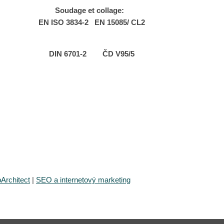
Soudage et collage:
EN ISO 3834-2
EN 15085/ CL2
DIN 6701-2 ČD
V95/5
rchitect
|
SEO a internetový marketing