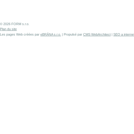
© 2026 FORM s.r.o.
Plan du site
Les pages Web créées par
eBRÁNA s.r.o.
| Propulsé par
CMS WebArchitect
|
SEO a interne