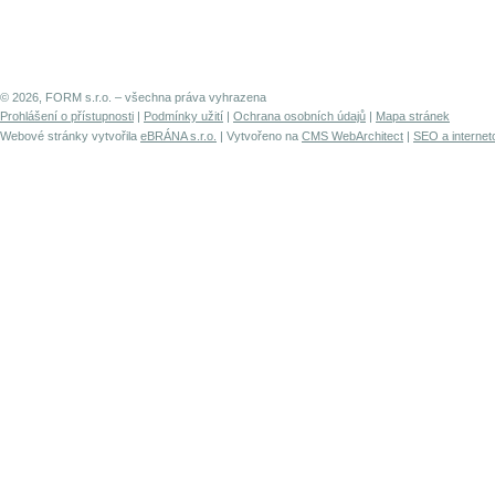
© 2026, FORM s.r.o. – všechna práva vyhrazena
Prohlášení o přístupnosti
|
Podmínky užití
|
Ochrana osobních údajů
|
Mapa stránek
Webové stránky vytvořila
eBRÁNA s.r.o.
| Vytvořeno na
CMS WebArchitect
|
SEO a internet