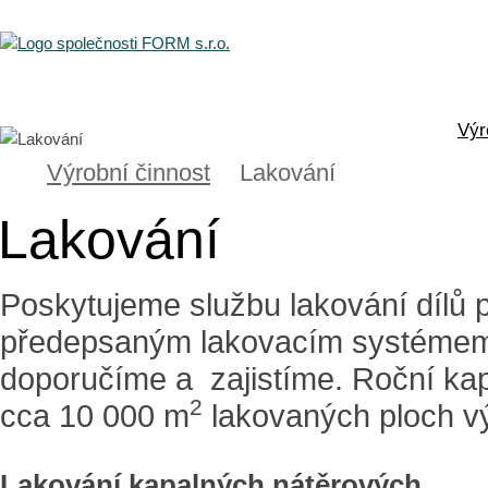
Výr
Výrobní činnost
Lakování
Lakování
Poskytujeme službu lakování díl
předepsaným lakovacím systémem
doporučíme a zajistíme. Roční kap
2
cca 10 000 m
lakovaných ploch v
Lakování kapalných nátěrových