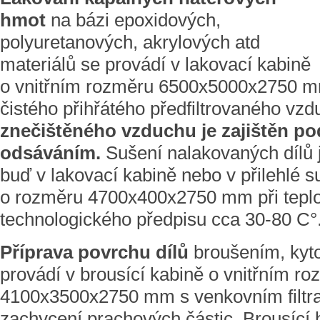
hmot
na bázi epoxidových,
polyuretanových, akrylových atd
materiálů se provádí v lakovací kabině
o vnitřním rozměru 6500x5000x2750 m
čistého přihřátého předfiltrovaného vz
znečištěného vzduchu je zajištěn p
odsáváním.
Sušení nalakovaných dílů 
buď v lakovací kabině nebo v přilehlé s
o rozměru 4700x400x2750 mm při teplo
technologického předpisu cca 30-80 C°
Příprava povrchu dílů
broušením, kyt
provádí v brousící kabině o vnitřním r
4100x3500x2750 mm s venkovním filtra
zachycení prachových částic. Brousící 