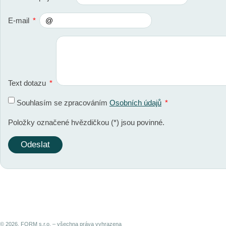
E-mail
*
Text dotazu
*
Souhlasím se zpracováním
Osobních údajů
*
Položky označené hvězdičkou (
*
) jsou povinné.
© 2026, FORM s.r.o. – všechna práva vyhrazena