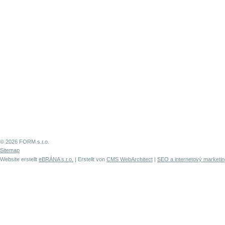
© 2026 FORM s.r.o.
Sitemap
Website erstellt
eBRÁNA s.r.o.
| Erstellt von
CMS WebArchitect
|
SEO a internetový marketin