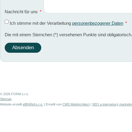
Nachricht für uns
*
Ich stimme mit der Verarbeitung
personenbezogener Daten
*
Die mit einem Sternchen (*) versehenen Punkte sind obligatorisch
© 2026 FORM s.r.o.
Sitemap
Website erstellt
eBRÁNA s.r.o.
| Erstellt von
CMS WebArchitect
|
SEO a internetový marketin